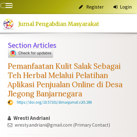
Quick
Toggle
Register
Login
jump
navigation
to
page
Jurnal Pengabdian Masyarakat
content
Main
Section Articles
Navigation
Main
Content
Sidebar
Pemanfaatan Kulit Salak Sebagai
Teh Herbal Melalui Pelatihan
Aplikasi Penjualan Online di Desa
Jlegong Banjarnegara
https://doi.org/10.57101/dimasjurnal.v2i5.286
Wresti Andriani
wresty.andriani@gmail.com (Primary Contact)