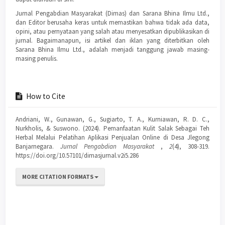
Jurnal Pengabdian Masyarakat (Dimas) dan Sarana Bhina Ilmu Ltd.,
dan Editor berusaha keras untuk memastikan bahwa tidak ada data,
opini, atau pernyataan yang salah atau menyesatkan dipublikasikan di
jurnal. Bagaimanapun, isi artikel dan iklan yang diterbitkan oleh
Sarana Bhina Ilmu Ltd., adalah menjadi tanggung jawab masing-
masing penulis.
How to Cite
Andriani, W., Gunawan, G., Sugiarto, T. A., Kurniawan, R. D. C.,
Nurkholis, & Suswono. (2024). Pemanfaatan Kulit Salak Sebagai Teh
Herbal Melalui Pelatihan Aplikasi Penjualan Online di Desa Jlegong
Banjarnegara.
Jurnal Pengabdian Masyarakat
,
2
(4), 308-319.
https://doi.org/10.57101/dimasjurnal.v2i5.286
MORE CITATION FORMATS