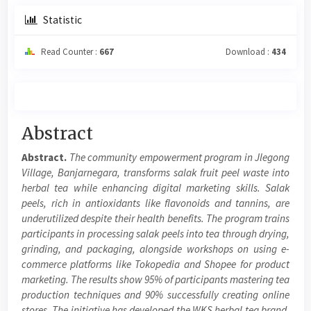
Statistic
Read Counter :
667
Download :
434
Main
Abstract
Article
Abstract.
The community empowerment program in Jlegong
Content
Village, Banjarnegara, transforms salak fruit peel waste into
herbal tea while enhancing digital marketing skills. Salak
peels, rich in antioxidants like flavonoids and tannins, are
underutilized despite their health benefits. The program trains
participants in processing salak peels into tea through drying,
grinding, and packaging, alongside workshops on using e-
commerce platforms like Tokopedia and Shopee for product
marketing. The results show 95% of participants mastering tea
production techniques and 90% successfully creating online
stores. The initiative has developed the WKS herbal tea brand,