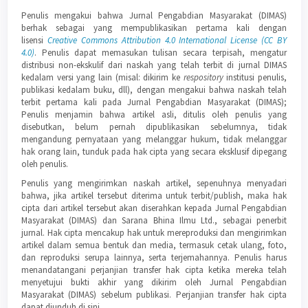
Penulis mengakui bahwa Jurnal Pengabdian Masyarakat (DIMAS)
berhak sebagai yang mempublikasikan pertama kali dengan
lisensi
Creative Commons Attribution 4.0 International License (CC BY
4.0)
. Penulis dapat memasukan tulisan secara terpisah, mengatur
distribusi non-ekskulif dari naskah yang telah terbit di jurnal DIMAS
kedalam versi yang lain (misal: dikirim ke
respository
institusi penulis,
publikasi kedalam buku, dll), dengan mengakui bahwa naskah telah
terbit pertama kali pada Jurnal Pengabdian Masyarakat (DIMAS);
Penulis menjamin bahwa artikel asli, ditulis oleh penulis yang
disebutkan, belum pernah dipublikasikan sebelumnya, tidak
mengandung pernyataan yang melanggar hukum, tidak melanggar
hak orang lain, tunduk pada hak cipta yang secara eksklusif dipegang
oleh penulis.
Penulis yang mengirimkan naskah artikel, sepenuhnya menyadari
bahwa, jika artikel tersebut diterima untuk terbit/publish, maka hak
cipta dari artikel tersebut akan diserahkan kepada Jurnal Pengabdian
Masyarakat (DIMAS) dan Sarana Bhina Ilmu Ltd., sebagai penerbit
jurnal. Hak cipta mencakup hak untuk mereproduksi dan mengirimkan
artikel dalam semua bentuk dan media, termasuk cetak ulang, foto,
dan reproduksi serupa lainnya, serta terjemahannya. Penulis harus
menandatangani perjanjian transfer hak cipta ketika mereka telah
menyetujui bukti akhir yang dikirim oleh Jurnal Pengabdian
Masyarakat (DIMAS) sebelum publikasi. Perjanjian transfer hak cipta
dapat diunduh di sini.