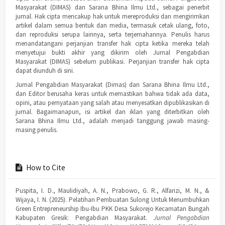
Masyarakat (DIMAS) dan Sarana Bhina Ilmu Ltd., sebagai penerbit
jurnal. Hak cipta mencakup hak untuk mereproduksi dan mengirimkan
artikel dalam semua bentuk dan media, termasuk cetak ulang, foto,
dan reproduksi serupa lainnya, serta terjemahannya. Penulis harus
menandatangani perjanjian transfer hak cipta ketika mereka telah
menyetujui bukti akhir yang dikirim oleh Jurnal Pengabdian
Masyarakat (DIMAS) sebelum publikasi. Perjanjian transfer hak cipta
dapat diunduh di sini.
Jurnal Pengabdian Masyarakat (Dimas) dan Sarana Bhina Ilmu Ltd.,
dan Editor berusaha keras untuk memastikan bahwa tidak ada data,
opini, atau pernyataan yang salah atau menyesatkan dipublikasikan di
jurnal. Bagaimanapun, isi artikel dan iklan yang diterbitkan oleh
Sarana Bhina Ilmu Ltd., adalah menjadi tanggung jawab masing-
masing penulis.
How to Cite
Puspita, I. D., Maulidiyah, A. N., Prabowo, G. R., Alfarizi, M. N., &
Wijaya, I. N. (2025). Pelatihan Pembuatan Sulong Untuk Menumbuhkan
Green Entrepreneurship Ibu-Ibu PKK Desa Sukorejo Kecamatan Bungah
Kabupaten Gresik: Pengabdian Masyarakat.
Jurnal Pengabdian