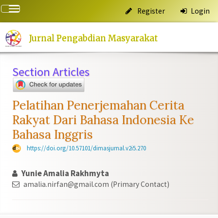
Quick
Toggle
Register
Login
jump
navigation
to
page
Jurnal Pengabdian Masyarakat
content
Main
Section Articles
Navigation
Main
Content
Sidebar
Pelatihan Penerjemahan Cerita
Rakyat Dari Bahasa Indonesia Ke
Bahasa Inggris
https://doi.org/10.57101/dimasjurnal.v2i5.270
Yunie Amalia Rakhmyta
amalia.nirfan@gmail.com (Primary Contact)