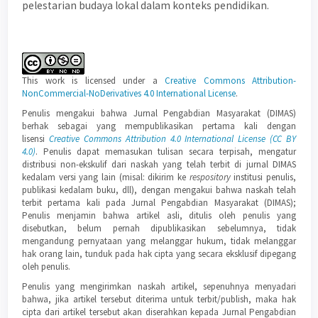
pelestarian budaya lokal dalam konteks pendidikan.
Article
Details
This work is licensed under a
Creative Commons Attribution-
NonCommercial-NoDerivatives 4.0 International License
.
Penulis mengakui bahwa Jurnal Pengabdian Masyarakat (DIMAS)
berhak sebagai yang mempublikasikan pertama kali dengan
lisensi
Creative Commons Attribution 4.0 International License (CC BY
4.0)
. Penulis dapat memasukan tulisan secara terpisah, mengatur
distribusi non-ekskulif dari naskah yang telah terbit di jurnal DIMAS
kedalam versi yang lain (misal: dikirim ke
respository
institusi penulis,
publikasi kedalam buku, dll), dengan mengakui bahwa naskah telah
terbit pertama kali pada Jurnal Pengabdian Masyarakat (DIMAS);
Penulis menjamin bahwa artikel asli, ditulis oleh penulis yang
disebutkan, belum pernah dipublikasikan sebelumnya, tidak
mengandung pernyataan yang melanggar hukum, tidak melanggar
hak orang lain, tunduk pada hak cipta yang secara eksklusif dipegang
oleh penulis.
Penulis yang mengirimkan naskah artikel, sepenuhnya menyadari
bahwa, jika artikel tersebut diterima untuk terbit/publish, maka hak
cipta dari artikel tersebut akan diserahkan kepada Jurnal Pengabdian