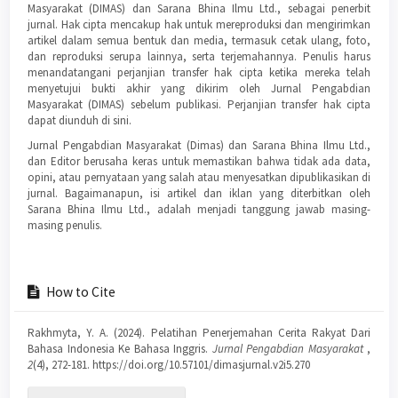
Masyarakat (DIMAS) dan Sarana Bhina Ilmu Ltd., sebagai penerbit
jurnal. Hak cipta mencakup hak untuk mereproduksi dan mengirimkan
artikel dalam semua bentuk dan media, termasuk cetak ulang, foto,
dan reproduksi serupa lainnya, serta terjemahannya. Penulis harus
menandatangani perjanjian transfer hak cipta ketika mereka telah
menyetujui bukti akhir yang dikirim oleh Jurnal Pengabdian
Masyarakat (DIMAS) sebelum publikasi. Perjanjian transfer hak cipta
dapat diunduh di sini.
Jurnal Pengabdian Masyarakat (Dimas) dan Sarana Bhina Ilmu Ltd.,
dan Editor berusaha keras untuk memastikan bahwa tidak ada data,
opini, atau pernyataan yang salah atau menyesatkan dipublikasikan di
jurnal. Bagaimanapun, isi artikel dan iklan yang diterbitkan oleh
Sarana Bhina Ilmu Ltd., adalah menjadi tanggung jawab masing-
masing penulis.
How to Cite
Rakhmyta, Y. A. (2024). Pelatihan Penerjemahan Cerita Rakyat Dari
Bahasa Indonesia Ke Bahasa Inggris.
Jurnal Pengabdian Masyarakat
,
2
(4), 272-181. https://doi.org/10.57101/dimasjurnal.v2i5.270