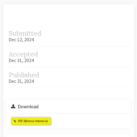
Article
Submitted
Sidebar
Dec 12, 2024
Accepted
Dec 31, 2024
Published
Dec 31, 2024
Download
PDF (Bahasa Indonesia)