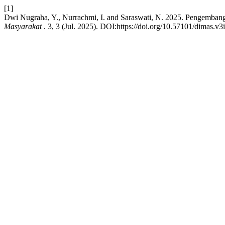
[1]
Dwi Nugraha, Y., Nurrachmi, I. and Saraswati, N. 2025. Pengembang
Masyarakat
. 3, 3 (Jul. 2025). DOI:https://doi.org/10.57101/dimas.v3